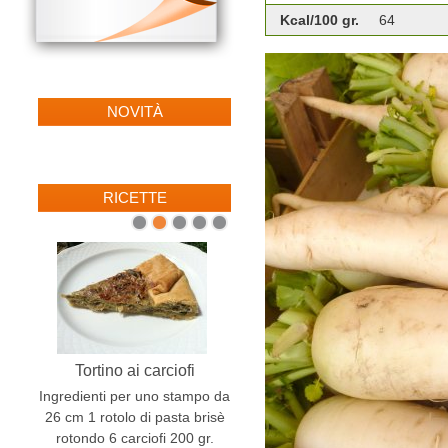
Kcal/100 gr.
64
NOVITÀ
RICETTE
1
2
3
4
5
Risotto al radicchio
Tortino ai carciofi
Ingredienti per 4 persone 300
Ingredienti per uno stampo da
gr di riso 3 cespi di radicchio
26 cm 1 rotolo di pasta brisè
trevisano (tardivo) 1/2 cipolla
rotondo 6 carciofi 200 gr.
rossa di Tropea 800...