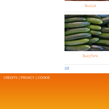
Zucca
Zucchini
CREDITS
|
PRIVACY
|
COOKIE