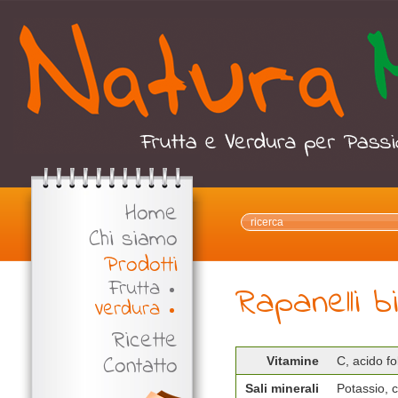
Home
Chi siamo
Prodotti
Frutta
Rapanelli bi
Verdura
Ricette
Contatto
Vitamine
C, acido fo
Sali minerali
Potassio, c