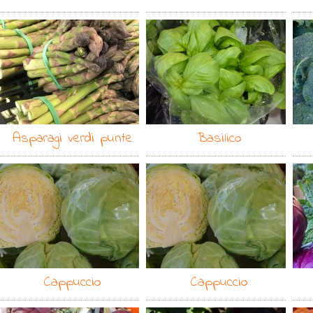
Asparagi verdi punte
Basilico
Cappuccio
Cappuccio