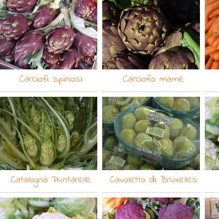
Carciofi spinosi
Carciofo mame
Catalogna Puntarelle
Cavoletto di Bruxelles