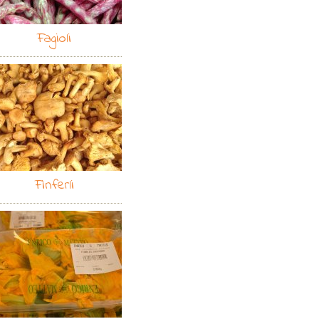
Fagioli
Finferli