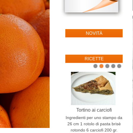
NOVITÀ
RICETTE
1
2
3
4
5
Tortino ai carciofi
Ingredienti per uno stampo da
26 cm 1 rotolo di pasta brisè
rotondo 6 carciofi 200 gr.