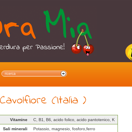
Cavolfiore (Italia )
Vitamine
C, B1, B6, acido folico, acido pantotenico, K
Sali minerali
Potassio, magnesio, fosforo,ferro