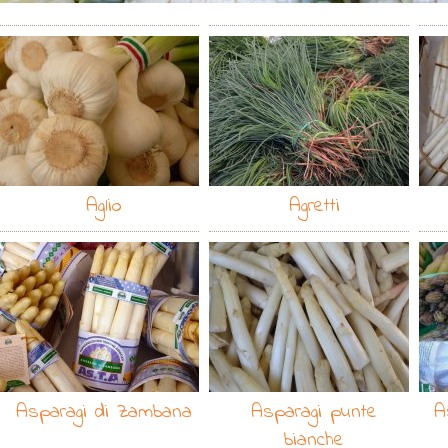
Aglio
Agretti
Asparagi di Zambana
Asparagi punte
A
bianche