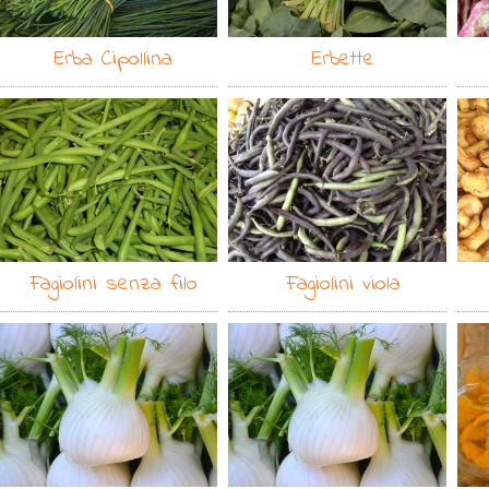
Erba Cipollina
Erbette
Fagiolini senza filo
Fagiolini viola