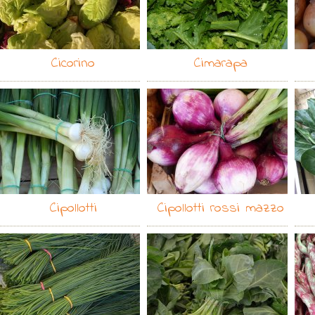
Cicorino
Cimarapa
Cipollotti
Cipollotti rossi mazzo