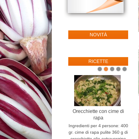
NOVITÀ
RICETTE
1
2
3
4
5
Orecchiette con cime di
rapa
Ingredienti per 4 persone: 400
gr. cime di rapa pulite 360 g di
orecchiette olio extravergine