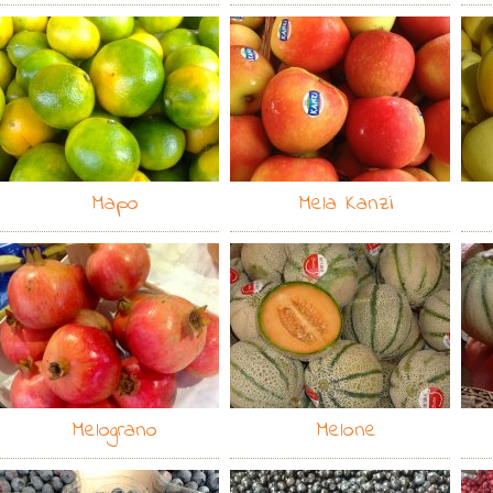
Mapo
Mela Kanzi
Melograno
Melone