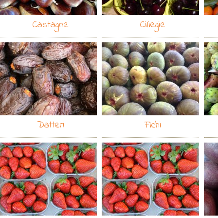
Castagne
Ciliegie
Datteri
Fichi