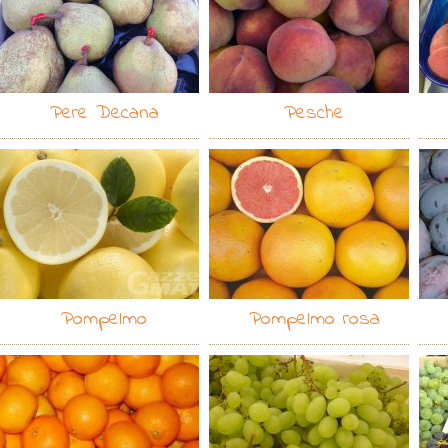
Pere Decana
Pesche
Pompelmo
Pompelmo rosa