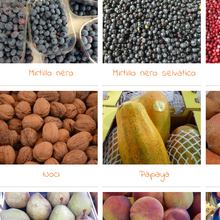
Mirtillo nero
Mirtillo nero selvatico
Noci
Papaya