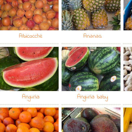
Albicocche
Ananas
Anguria
Anguria baby