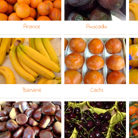
Arance
Avocado
Banane
Cachi