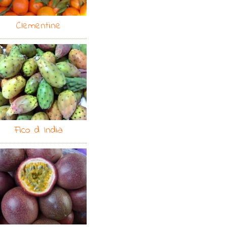
Clementine
Fico d India