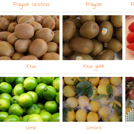
Fragole cestino
Fragole
F
Kiwi
Kiwi gialli
Lime
Limoni