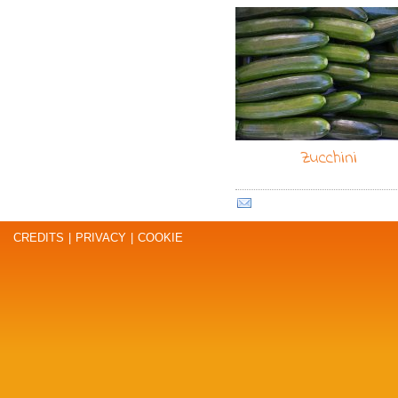
Zucchini
CREDITS
|
PRIVACY
|
COOKIE