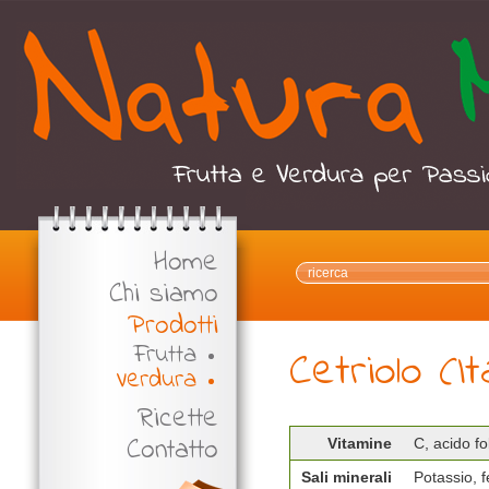
Home
Chi siamo
Prodotti
Frutta
Cetriolo (It
Verdura
Ricette
Contatto
Vitamine
C, acido fo
Sali minerali
Potassio, f