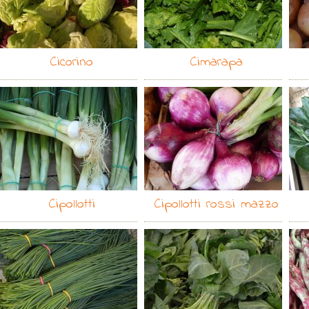
Cicorino
Cimarapa
Cipollotti
Cipollotti rossi mazzo