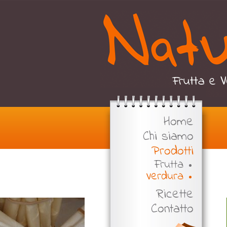
Home
Chi siamo
Prodotti
Frutta
Verdura
Ricette
Contatto