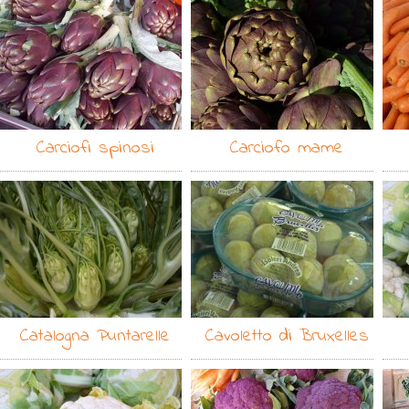
Carciofi spinosi
Carciofo mame
Catalogna Puntarelle
Cavoletto di Bruxelles