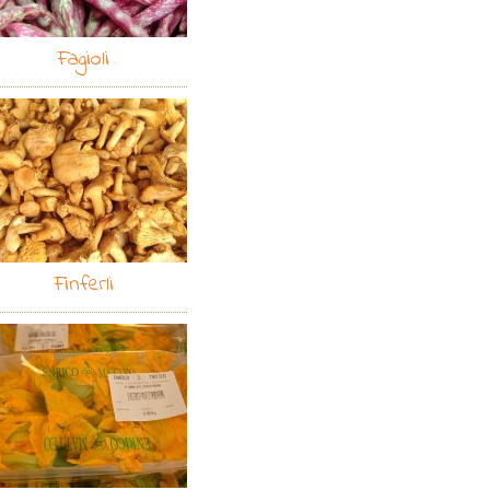
Fagioli
Finferli