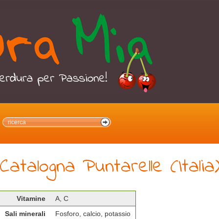
Catalogna Puntarelle (Italia
Vitamine
A, C
Sali minerali
Fosforo, calcio, potassio