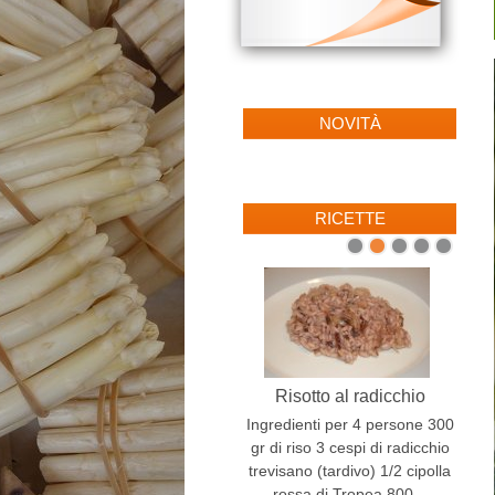
NOVITÀ
RICETTE
1
2
3
4
5
Risotto al radicchio
Ingredienti per 4 persone 300
gr di riso 3 cespi di radicchio
trevisano (tardivo) 1/2 cipolla
rossa di Tropea 800...