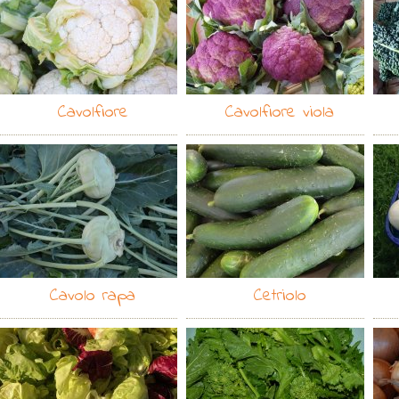
Cavolfiore
Cavolfiore viola
Cavolo rapa
Cetriolo