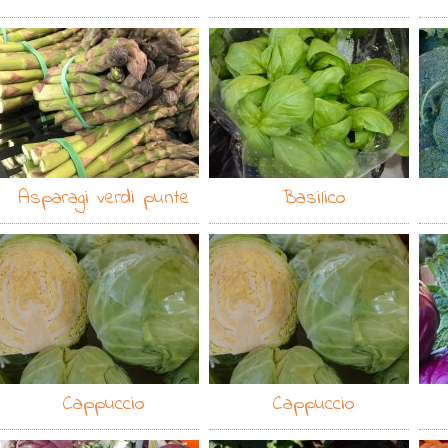
Asparagi verdi punte
Basilico
Cappuccio
Cappuccio