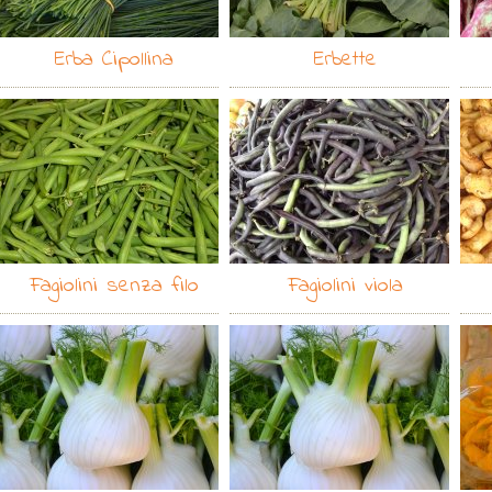
Erba Cipollina
Erbette
Fagiolini senza filo
Fagiolini viola