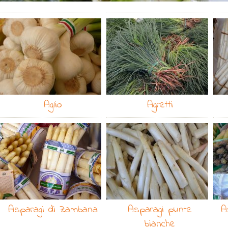
Aglio
Agretti
Asparagi di Zambana
Asparagi punte
A
bianche