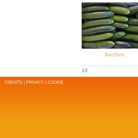
Zucchini
CREDITS
|
PRIVACY
|
COOKIE