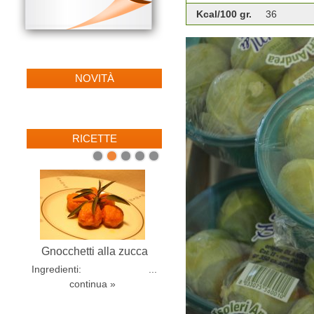
Kcal/100 gr.
36
NOVITÀ
RICETTE
1
2
3
4
5
Gnocchetti alla zucca
Ingredienti: ...
continua »