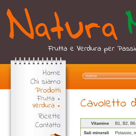
Home
Chi siamo
Prodotti
Frutta
Cavoletto d
Verdura
Ricette
Contatto
Vitamine
B1, B2, B6,
Sali minerali
Potassio, m