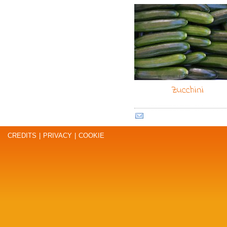
Zucchini
CREDITS
|
PRIVACY
|
COOKIE