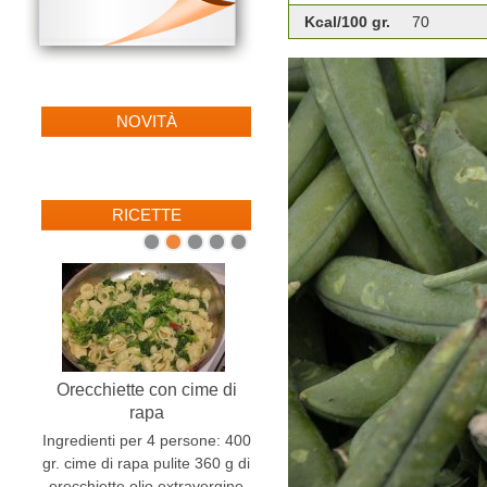
Kcal/100 gr.
70
NOVITÀ
RICETTE
1
2
3
4
5
Orecchiette con cime di
rapa
Ingredienti per 4 persone: 400
gr. cime di rapa pulite 360 g di
orecchiette olio extravergine