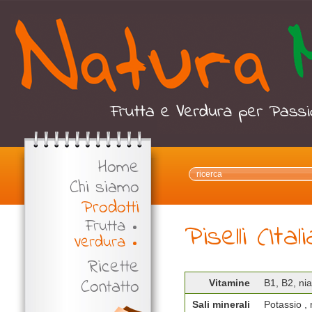
Home
Chi siamo
Prodotti
Frutta
Piselli (Itali
Verdura
Ricette
Contatto
Vitamine
B1, B2, nia
Sali minerali
Potassio , 