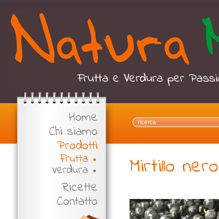
Home
Chi siamo
Prodotti
Frutta
Mirtillo ne
Verdura
Ricette
Contatto