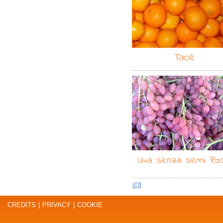
Taclè
Uva senza semi Ro
CREDITS
|
PRIVACY
|
COOKIE