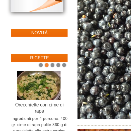
NOVITÀ
RICETTE
1
2
3
4
5
Orecchiette con cime di
rapa
Ingredienti per 4 persone: 400
gr. cime di rapa pulite 360 g di
orecchiette olio extravergine