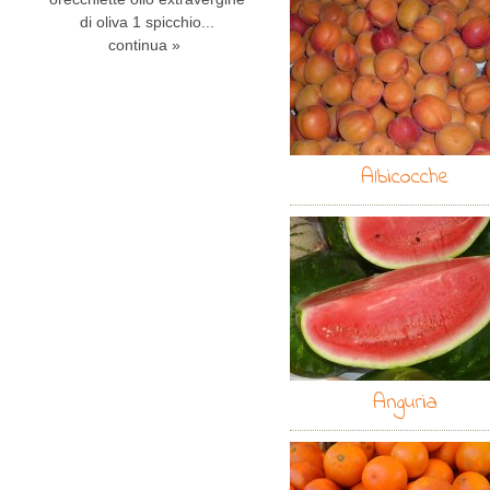
di oliva 1 spicchio...
continua »
Albicocche
Anguria