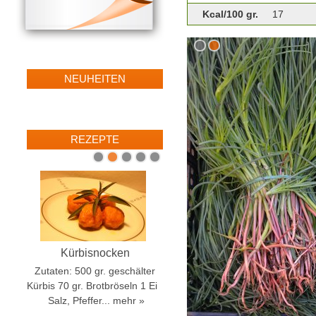
Kcal/100 gr.
17
1
2
NEUHEITEN
REZEPTE
1
2
3
4
5
Orecchiette mit Cimarapa
Kürbisnocken
Zutaten für 4 Personen 360
Zutaten: 500 gr. geschälter
Kürbis 70 gr. Brotbröseln 1 Ei
gr. Orecchiette 400 gr. Cime di
Salz, Pfeffer...
rapa schon geputzt 4
mehr »
Sardellenfilets in Öl...
mehr »