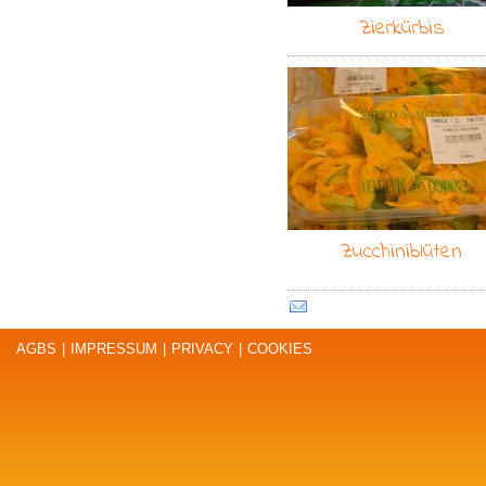
Zierkürbis
Zucchiniblüten
AGBS
|
IMPRESSUM
|
PRIVACY
|
COOKIES