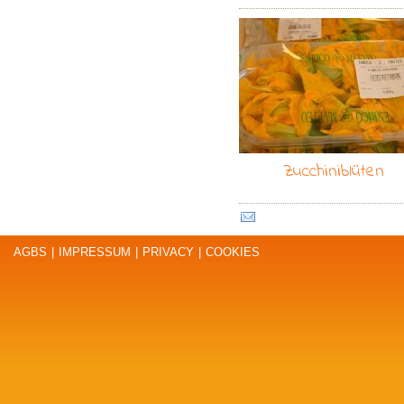
Zucchiniblüten
AGBS
|
IMPRESSUM
|
PRIVACY
|
COOKIES