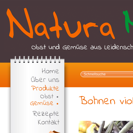
Home
Über uns
Produkte
Obst
Bohnen viol
Gemüse
Rezepte
Kontakt