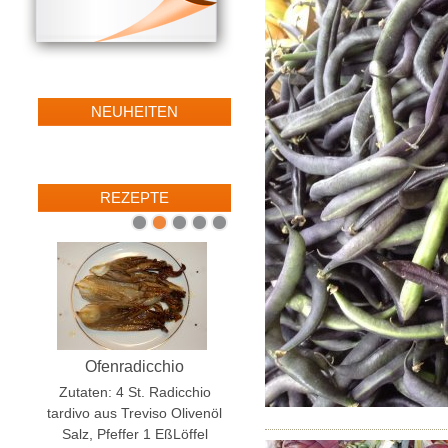
NEUHEITEN
REZEPTE
1
2
3
4
5
Orecchiette mit Cimarapa
Ofenradicchio
Zutaten für 4 Personen 360
Zutaten: 4 St. Radicchio
gr. Orecchiette 400 gr. Cime di
tardivo aus Treviso Olivenöl
rapa schon geputzt 4
Salz, Pfeffer 1 EßLöffel
Sardellenfilets in Öl...
mehr »