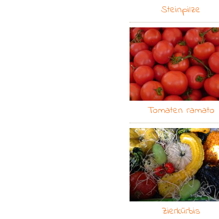
Steinpilze
Tomaten ramato
Zierkürbis