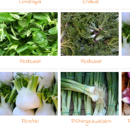
Cimarapa
Endivie
Feldsalat
Feldsalat
Fenchel
Frühlingszwiebeln
F