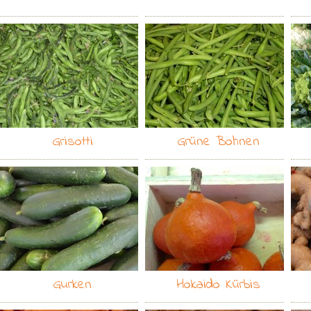
Grisotti
Grüne Bohnen
Gurken
Hokaido Kürbis