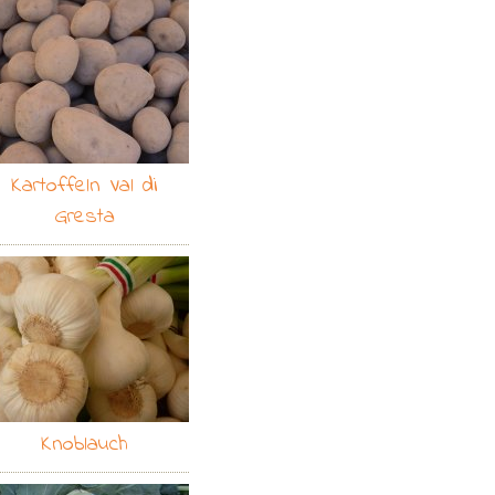
Kartoffeln Val di
Gresta
Knoblauch