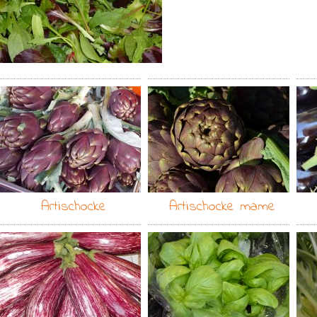
Artischocke
Artischocke mame