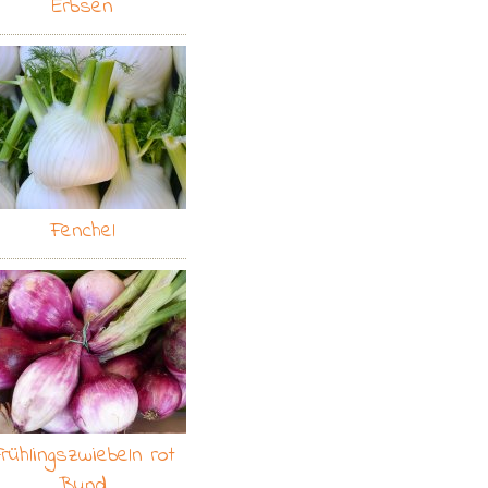
Erbsen
Fenchel
rühlingszwiebeln rot
Bund