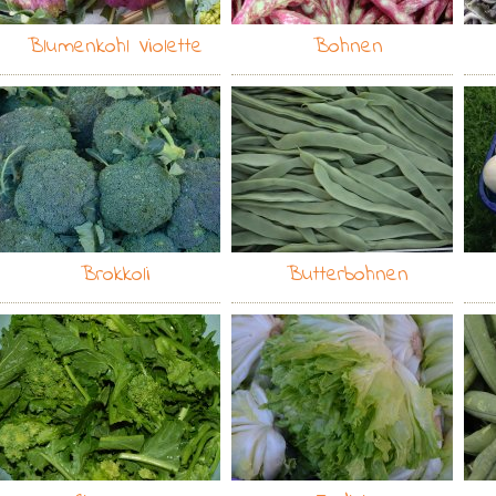
Blumenkohl Violette
Bohnen
Brokkoli
Butterbohnen