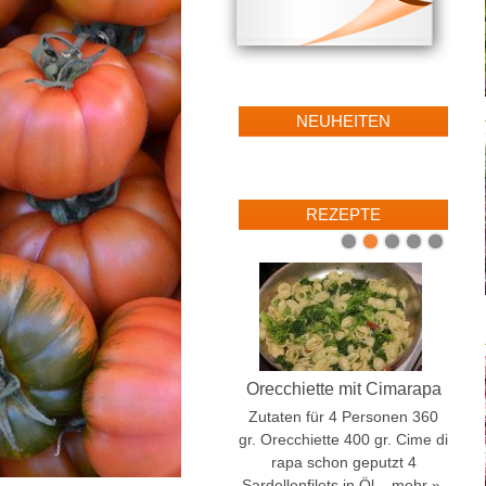
NEUHEITEN
REZEPTE
1
2
3
4
5
Orecchiette mit Cimarapa
Zutaten für 4 Personen 360
gr. Orecchiette 400 gr. Cime di
rapa schon geputzt 4
Sardellenfilets in Öl...
mehr »