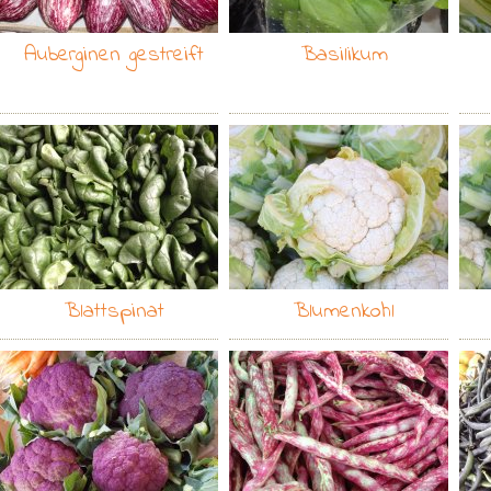
Auberginen gestreift
Basilikum
Blattspinat
Blumenkohl