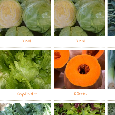
Kohl
Kohl
Kopfsalat
Kürbis